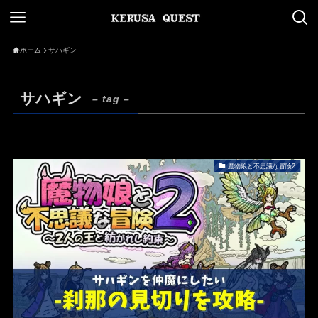
ホーム
サハギン
サハギン
– tag –
魔物娘と不思議な冒険2