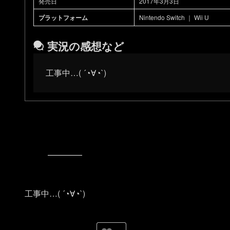
発売日
2017年3月3日
プラットフォーム
Nintendo Switch ｜ Wii U
実況の感想など
工事中…( ´◔∀◔`)ゞ
工事中…( ´◔∀◔`)ゞ