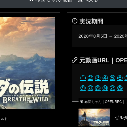
実況期間
2020年8月5日 ～ 202
元動画URL｜OPE
①
②
③
④
⑤
⑥
㉑
㉒
㉓
㉔
㉕
㉖
布団ちゃん｜OPENREC
ゼルダ
イルド