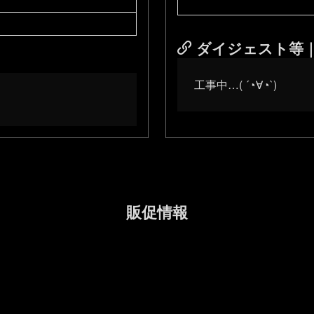
ダイジェスト等｜Y
工事中…( ´◔∀◔`)ゞ
販促情報