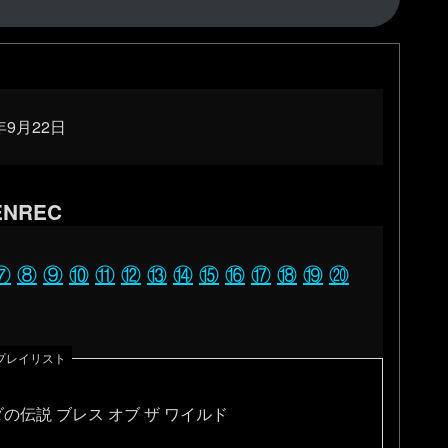
0年9月22日
NREC
⑦
⑧
⑨
⑩
⑪
⑫
⑬
⑭
⑮
⑯
⑰
⑱
⑲
⑳
｜プレイリスト
の伝説 ブレス オブ ザ ワイルド