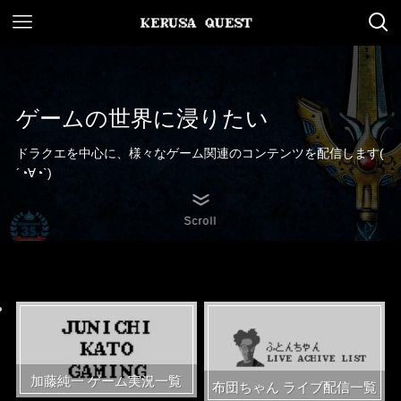
ゲームの世界に浸りたい
ドラクエを中心に、様々なゲーム関連のコンテンツを配信します(
´◔∀◔`)ゞ
Scroll
加藤純一 ゲーム実況一覧
布団ちゃん ライブ配信一覧