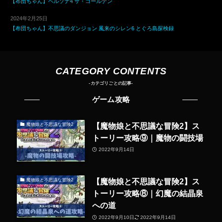
【布団ちゃん】ペルソナ4 ザ・ゴールデン
2024年2月25日
【布団ちゃん】不思議のダンジョン 風来のシレン6 とぐろ島探検録
CATEGORY CONTENTS
-カテゴリごとの記事-
ゲーム攻略
【魔物娘と不思議な冒険2】ス
魔物娘と不思議な冒険2
トーリー攻略⑨｜魔物の闘技場
2022年9月14日
【魔物娘と不思議な冒険2】ス
魔物娘と不思議な冒険2
トーリー攻略⑧｜幻魔の結晶泉
への道
2022年9月10日
2022年9月14日