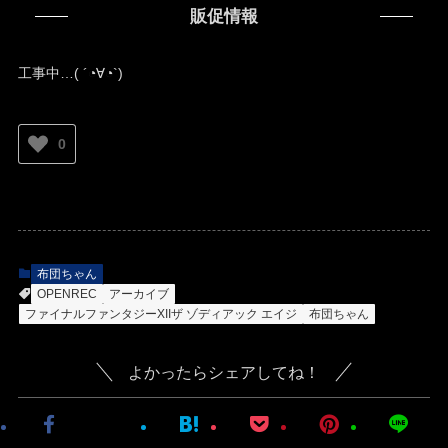
販促情報
工事中…( ´◔∀◔`)ゞ
0
布団ちゃん
OPENREC
アーカイブ
ファイナルファンタジーXIIザ ゾディアック エイジ
布団ちゃん
よかったらシェアしてね！