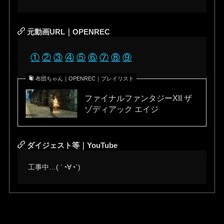
元動画URL｜OPENREC
①
②
③
④
⑤
⑥
⑦
⑧
⑨
布団ちゃん｜OPENREC｜プレイリスト
ファイナルファンタジーXII ザ
ゾディアック エイジ
ダイジェスト等｜YouTube
工事中…( ´◔∀◔`)ゞ