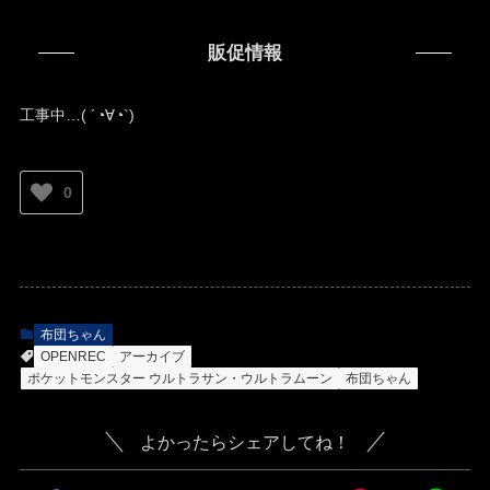
販促情報
工事中…( ´◔∀◔`)ゞ
0
布団ちゃん
OPENREC
アーカイブ
ポケットモンスター ウルトラサン・ウルトラムーン
布団ちゃん
よかったらシェアしてね！