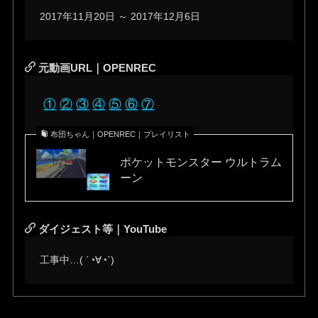
2017年11月20日 ～ 2017年12月6日
元動画URL｜OPENREC
①
②
③
④
⑤
⑥
⑦
布団ちゃん｜OPENREC｜プレイリスト
ポケットモンスター ウルトラム
ーン
ダイジェスト等｜YouTube
工事中…( ´◔∀◔`)ゞ