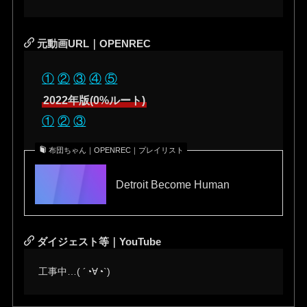
元動画URL｜OPENREC
①
②
③
④
⑤
2022年版(0%ルート)
①
②
③
布団ちゃん｜OPENREC｜プレイリスト
Detroit Become Human
ダイジェスト等｜YouTube
工事中…( ´◔∀◔`)ゞ