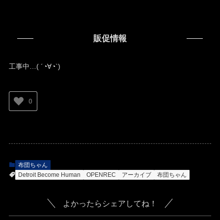
販促情報
工事中…( ´◔∀◔`)ゞ
0
布団ちゃん
Detroit Become Human
OPENREC
アーカイブ
布団ちゃん
よかったらシェアしてね！