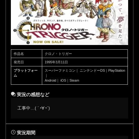
作品名
クロノ・トリガー
発売日
1995年3月11日
プラットフォー
スーパーファミコン｜ ニンテンドーDS｜PlayStation
ム
｜
Android｜ iOS｜Steam
実況の感想など
工事中…( ´◔∀◔`)ゞ
実況期間