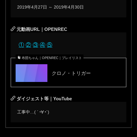
2019年4月27日 ～ 2019年4月30日
元動画URL｜OPENREC
①
②
③
④
⑤
布団ちゃん｜OPENREC｜プレイリスト
クロノ・トリガー
ダイジェスト等｜YouTube
工事中…( ´◔∀◔`)ゞ