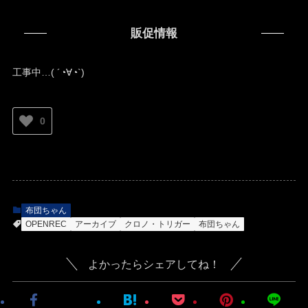
販促情報
工事中…( ´◔∀◔`)ゞ
0
布団ちゃん
OPENREC
アーカイブ
クロノ・トリガー
布団ちゃん
よかったらシェアしてね！