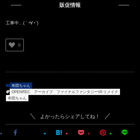
販促情報
工事中…( ´◔∀◔`)ゞ
0
布団ちゃん
OPENREC
アーカイブ
ファイナルファンタジーVII リメイク
布団ちゃん
よかったらシェアしてね！