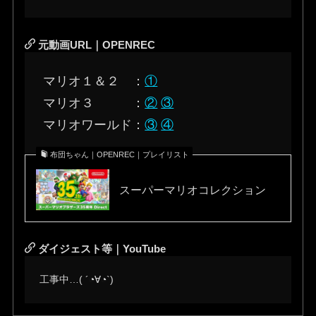
元動画URL｜OPENREC
マリオ１＆２ ：
①
マリオ３ ：
②
③
マリオワールド：
③
④
布団ちゃん｜OPENREC｜プレイリスト
スーパーマリオコレクション
ダイジェスト等｜YouTube
工事中…( ´◔∀◔`)ゞ