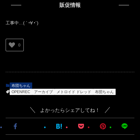
販促情報
工事中…( ´◔∀◔`)ゞ
0
布団ちゃん
OPENREC
アーカイブ
メトロイド ドレッド
布団ちゃん
よかったらシェアしてね！