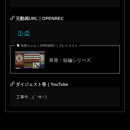
元動画URL｜OPENREC
①
②
布団ちゃん｜OPENREC｜プレイリスト
単発・短編シリーズ
ダイジェスト等｜YouTube
工事中…( ´◔∀◔`)ゞ