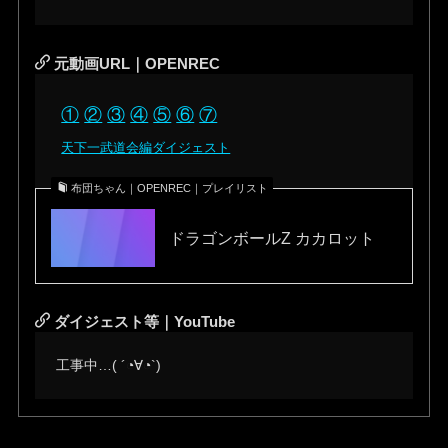
元動画URL｜OPENREC
①
②
③
④
⑤
⑥
⑦
天下一武道会編ダイジェスト
布団ちゃん｜OPENREC｜プレイリスト
ドラゴンボールZ カカロット
ダイジェスト等｜YouTube
工事中…( ´◔∀◔`)ゞ