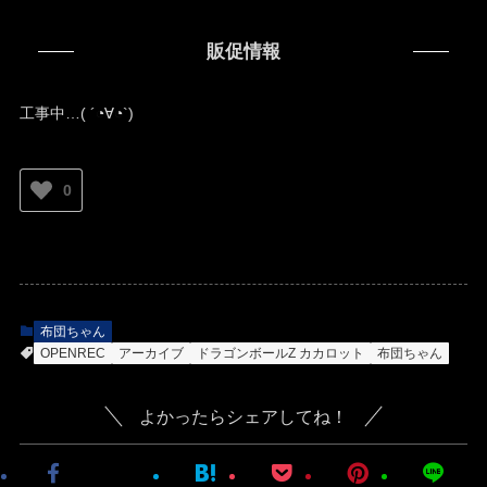
販促情報
工事中…( ´◔∀◔`)ゞ
0
布団ちゃん
OPENREC
アーカイブ
ドラゴンボールZ カカロット
布団ちゃん
よかったらシェアしてね！