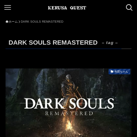
ホーム
DARK SOULS REMASTERED
DARK SOULS REMASTERED
– tag –
布団ちゃん