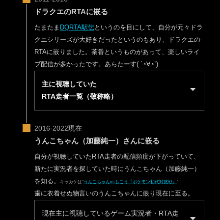
ドラクエのRTAに嵌る
たまたま
DQRTA駅伝
というのを目にして、自分が元々ドラ
クエシリーズが大好きだったというのもあり、ドラクエの
RTAに嵌りました。茶番というものがあって、楽しいライ
ブ配信が多かったです。あらたーす( ´◔∀◔`)ゞ
主に視聴していた
RTA走者一覧（敬称略）
うんこちゃん（加藤純一）さんに嵌る
自分が視聴していたRTA走者の配信頻度が下がっていて、
新たに実況者を探していた時にうんこちゃん（加藤純一）
を知る。
キッカケは”
うんこちゃんvsもこう『ポケモン初代対抗戦』
“
歯に衣着せぬ物言いのうんこちゃんに嵌り現在に至る。
現在主に視聴しているゲーム実況者・RTA走