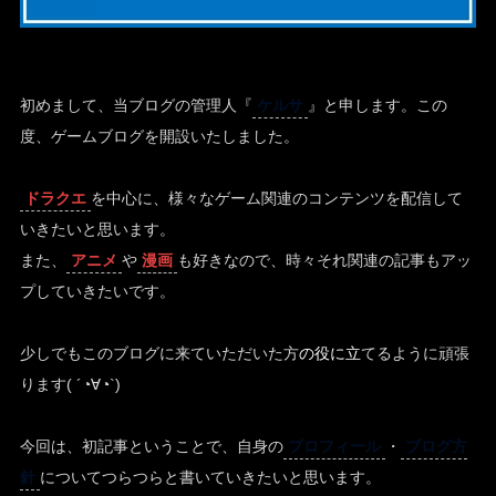
初めまして、当ブログの管理人『
ケルサ
』と申します。この
度、ゲームブログを開設いたしました。
ドラクエ
を中心に、様々なゲーム関連のコンテンツを配信して
いきたいと思います。
また、
アニメ
や
漫画
も好きなので、時々それ関連の記事もアッ
プしていきたいです。
少しでもこのブログに来ていただいた方
の役に立
てるように頑張
ります( ´◔∀◔`)
今回は、初記事ということで、自身の
プロフィール
・
ブログ方
針
についてつらつらと書いていきたいと思います。