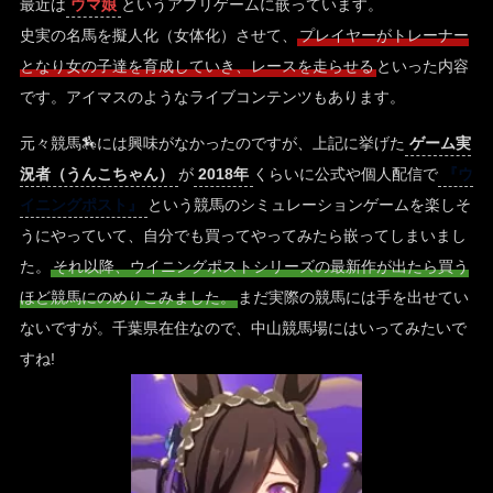
最近は
ウマ娘
というアプリゲームに嵌っています。
史実の名馬を擬人化（女体化）させて、
プレイヤーがトレーナー
となり女の子達を育成していき、レースを走らせる
といった内容
です。アイマスのようなライブコンテンツもあります。
元々競馬🏇には興味がなかったのですが、上記に挙げた
ゲーム実
況者（うんこちゃん）
が
2018年
くらいに公式や個人配信で
『ウ
イニングポスト』
という競馬のシミュレーションゲームを楽しそ
うにやっていて、自分でも買ってやってみたら嵌ってしまいまし
た。
それ以降、ウイニングポストシリーズの最新作が出たら買う
ほど競馬にのめりこみました。
まだ実際の競馬には手を出せてい
ないですが。千葉県在住なので、中山競馬場にはいってみたいで
すね!