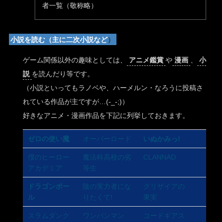
者一覧（敬称略）
小説を読む（主に二次小説など
）
ゲーム関係以外の趣味としては、
アニメ鑑賞
や
漫画
、
小
説
を読んだり等です。
（小説といってもラノベや、ハーメルン・なろうに投稿さ
れている作品が主ですが…(-_-;)）
好きなアニメ・漫画作品を下記に列挙しておきます。
ゼロの使い魔
オーバーロード
いぬかみっ!
僕のヒーロー
魔法科高校の劣
CLANNAD
アカデミア
等生
ドラゴンボー
陰の実力者にな
グリザイアの
ル
りたくて!
果実
スラムダンク
ワンパンマン
コードギアス