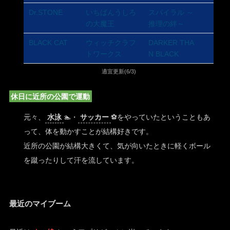
Dr.STONE
いちばんうしろ
スパイラル ～
の大魔王
推理の絆～
BLACK CAT
ウィッチクラフ
DARKER THA
トワークス
N BLACK
適宜更新(6/3)
休日に近所の公園で運動
元々、
水泳
🏊・
サッカー
⚽をやっていたということもあ
って、体を動かすことが結構好きです。
近所の公園が結構大きくて、気が向いたときに軽くボール
を蹴ったりして汗を流しています。
最近のマイブーム