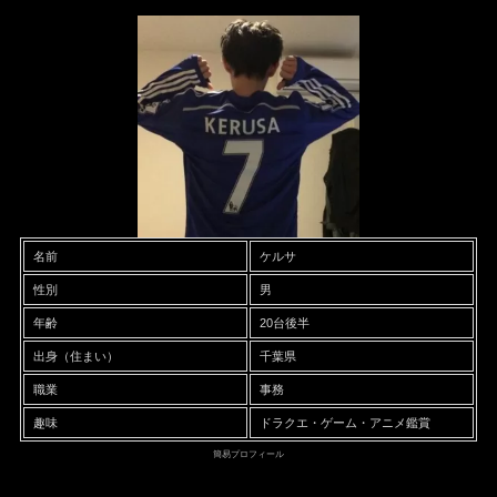
名前
ケルサ
性別
男
年齢
20台後半
出身（住まい）
千葉県
職業
事務
趣味
ドラクエ・ゲーム・アニメ鑑賞
簡易プロフィール