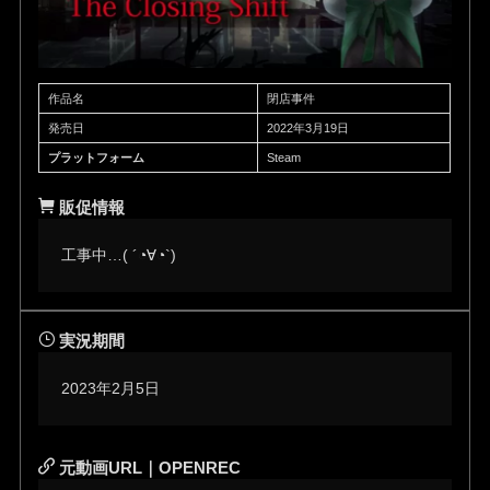
作品名
閉店事件
発売日
2022年3月19日
プラットフォーム
Steam
販促情報
工事中…( ´◔∀◔`)ゞ
実況期間
2023年2月5日
元動画URL｜OPENREC