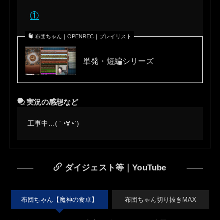
①
布団ちゃん｜OPENREC｜プレイリスト
単発・短編シリーズ
実況の感想など
工事中…( ´◔∀◔`)ゞ
ダイジェスト等｜YouTube
布団ちゃん【魔神の食卓】
布団ちゃん切り抜きMAX