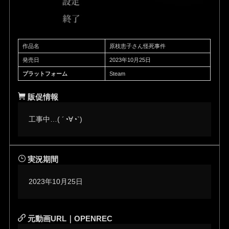
作品名
原枝恚子さん怪死事件
発売日
2023年10月25日
プラットフォーム
Steam
販促情報
工事中…( ´◔∀◔`)ゞ
実況期間
2023年10月25日
元動画URL｜OPENREC