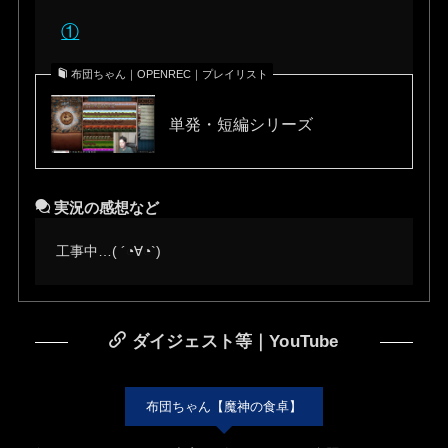
①
布団ちゃん｜OPENREC｜プレイリスト
単発・短編シリーズ
実況の感想など
工事中…( ´◔∀◔`)ゞ
ダイジェスト等｜YouTube
布団ちゃん【魔神の食卓】