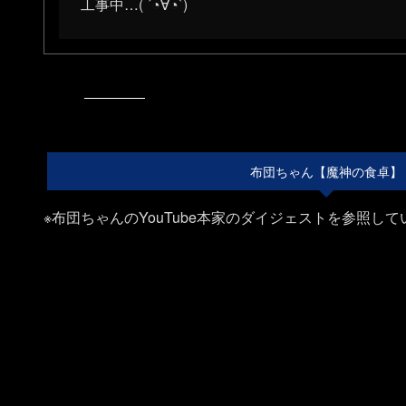
工事中…( ´◔∀◔`)ゞ
布団ちゃん【魔神の食卓】
※布団ちゃんのYouTube本家のダイジェストを参照して