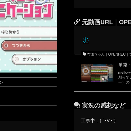
元動画URL｜OPE
①
布団ちゃん｜OPENREC
単発
mel
創って
ー）の
ン
実況の感想など
工事中…( ´◔∀◔`)ゞ