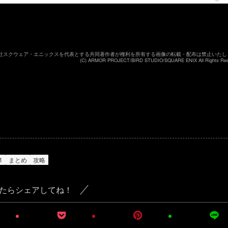
社スクウェア・エニックスを代表とする共同著作者が権利を所有する画像の転載・配布は禁止いたし
(C) ARMOR PROJECT/BIRD STUDIO/SQUARE ENIX All Rights Res
1
まとめ
攻略
たらシェアしてね！