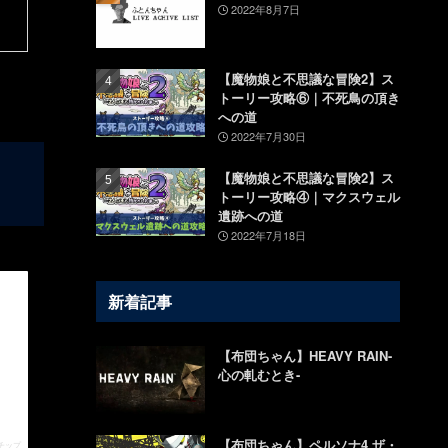
2022年8月7日
【魔物娘と不思議な冒険2】ス
トーリー攻略⑥｜不死鳥の頂き
への道
2022年7月30日
【魔物娘と不思議な冒険2】ス
トーリー攻略④｜マクスウェル
遺跡への道
2022年7月18日
新着記事
【布団ちゃん】HEAVY RAIN-
心の軋むとき-
【布団ちゃん】ペルソナ4 ザ・
チップ