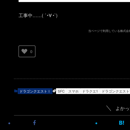
工事中……( ´◔∀◔`)ゞ
当ページで利用している株式会
0
ドラゴンクエストⅠ
SFC
スマホ
ドラクエ1
ドラゴンクエスト
よかっ