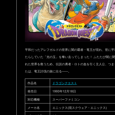
平和だったアレフガルドの世界に闇の覇者・竜王が現れ、世に平
たらしていた「光の玉」を奪い去ってしまった！ ふたたび闇に
れた世界を救うため、伝説の勇者・ロトの血を引く主人公、つま
たは、竜王討伐の旅に出る――。
作品名
ドラゴンクエスト
発売日
1993年12月18日
対応機種
スーパーファミコン
メーカ名
エニックス(現スクウェア・エニックス)