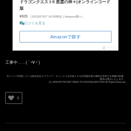
ドラゴンクエストII 悪霊の神々|オンラインコード
版
¥935
（2023/07/07 16:50時点 | Amazon調べ）
口コミを見る
Amazonで探す
ポチップ
工事中……( ´◔∀◔`)ゞ
当ページで利用している株式会社スクウェア・エニックスを代表とする共同著作者が権利を所有する画像の転載・
配布は禁止いたします。
(C) ARMOR PROJECT/BIRD STUDIO/SQUARE ENIX All Rights Reserved.
0