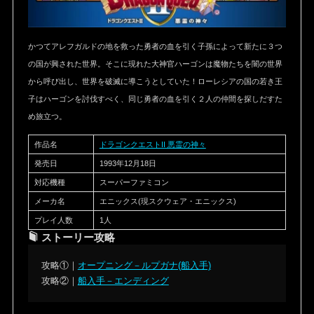
かつてアレフガルドの地を救った勇者の血を引く子孫によって新たに３つ
の国が興された世界。そこに現れた大神官ハーゴンは魔物たちを闇の世界
から呼び出し、世界を破滅に導こうとしていた！ローレシアの国の若き王
子はハーゴンを討伐すべく、同じ勇者の血を引く２人の仲間を探しだすた
め旅立つ。
作品名
ドラゴンクエストII 悪霊の神々
発売日
1993年12月18日
対応機種
スーパーファミコン
メーカ名
エニックス(現スクウェア・エニックス)
プレイ人数
1人
ストーリー攻略
攻略①｜
オープニング－ルプガナ(船入手)
攻略②｜
船入手－エンディング