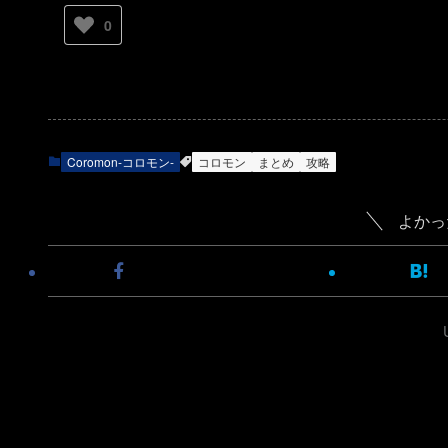
0
Coromon-コロモン-
コロモン
まとめ
攻略
よかっ