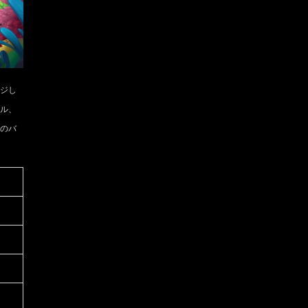
ジし
ル、
のバ