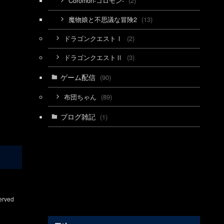
(15)
Steam
(2)
Coromon-コロモン-
(13)
魔物娘と不思議な冒険2
(2)
ドラゴンクエストⅠ
(3)
ドラゴンクエストⅡ
ゲーム配信
(90)
(89)
布団ちゃん
ブログ雑記
(1)
erved