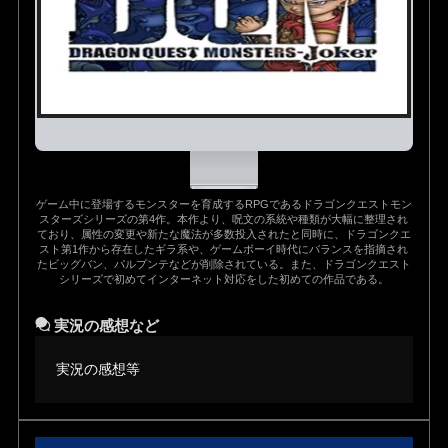
ゲーム中に登場するモンスターを育成するRPGであるドラゴンクエストモン
スターズシリーズの第4作。本作より、呪文の系統や種類が大幅に整理され
ており、属性の変更や新たな魔法が多数投入されたと同時に、ドラゴンクエ
スト第1作から存在したギラ系や、ゲームボーイ時代にバランスを指摘され
たビッグバン、パルプンテなどが削除されている。また、ドラゴンクエスト
シリーズで初めてインターネット対応をした初めての作品である。
実況の感想など
実況の感想等