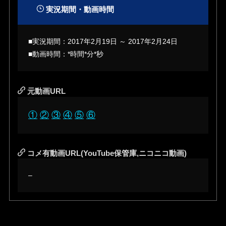
実況期間・動画時間
■実況期間：2017年2月19日
～
2017年2月24日
■動画時間：*時間*分*秒
元動画URL
①
②
③
④
⑤
⑥
コメ有動画URL(YouTube保管庫,ニコニコ動画)
–