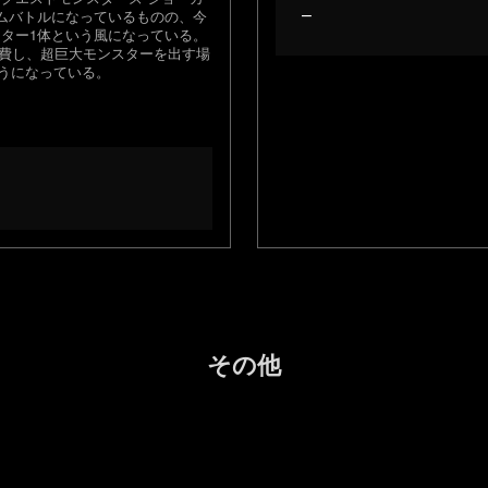
–
ームバトルになっているものの、今
スター1体という風になっている。
消費し、超巨大モンスターを出す場
うになっている。
その他