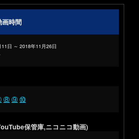
動画時間
月11日
～
2018年11月26日
秒
⑦
⑧
⑨
⑩
ouTube保管庫,ニコニコ動画)