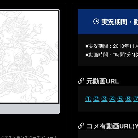
実況期間・
■実況期間：2018年11
■動画時間：*時間*分*
元動画URL
①
②
③
④
⑤
⑥
コメ有動画URL(Y
クエストモンスターズ ジョーカ