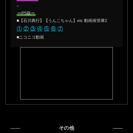
–
ーPS版ー
■【石川典行】【うんこちゃん】etc 動画保管庫2
①
②
③
④
⑤
⑥
⑦
■ニコニコ動画
その他