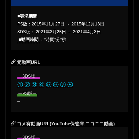
■実況期間
PS版：
2015年11月27日
～
2015年12月13日
3DS版：
2021年3月25日
～
2021年4月3日
■動画時間
：*時間*分*秒
元動画URL
ー3DS版ー
①
②
③
④
⑤
⑥
⑦
⑧
ーPS版ー
–
コメ有動画URL(YouTube保管庫,ニコニコ動画)
ー3DS版ー