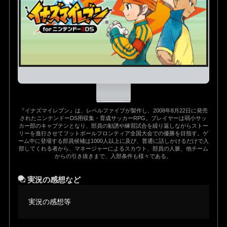
『イナズマイレブン』は、レベルファイブが製作し、2008年8月22日に発売
されたニンテンドーDS用収集・育成サッカーRPG。プレイヤーは弱小サッ
カー部のキャプテンとなり、部員の勧誘や練習試合を繰り返しながらストー
リーを進行させてフットボールフロンティア全国大会での優勝を目指す。ゲ
ーム中に登場する部員候補は1000人以上に及び、普通に話しかけるだけで入
部してくれる者から、マネージャーによるスカウト、部員の人脈、他チーム
からの引き抜きまで、入部条件も様々である。
実況の感想など
実況の感想等