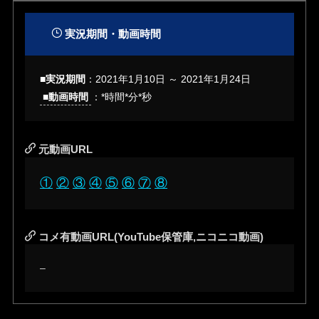
実況期間・動画時間
■実況期間
：
2021年1月10日
～
2021年1月24日
■動画時間
：*時間*分*秒
元動画URL
①
②
③
④
⑤
⑥
⑦
⑧
コメ有動画URL(YouTube保管庫,ニコニコ動画)
–