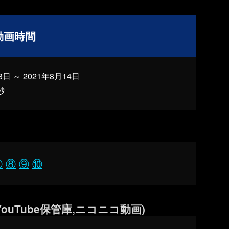
動画時間
3日
～
2021年8月14日
秒
⑦
⑧
⑨
⑩
ouTube保管庫,ニコニコ動画)