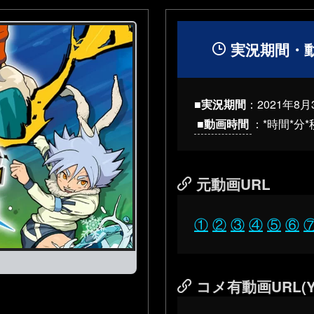
実況期間・
■実況期間
：
2021年8月
■動画時間
：*時間*分*
元動画URL
①
②
③
④
⑤
⑥
コメ有動画URL(Y