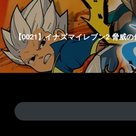
【0021】イナズマイレブン2 脅威