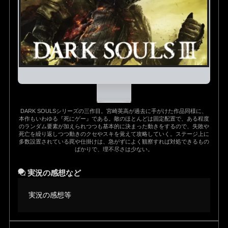
DARK SOULSシリーズの三作目。宮崎英高が過去に手がけた作品同様に、
本作もいわゆる『死にゲー』である。敵のほとんどは固定配置で、ある程度
のランダム要素が加えられつつも基本的に決まった動きをするので、失敗や
死亡を繰り返しつつ動きのクセやスキを覚えて攻略していく。ステージ上に
多数設置されている罠や仕掛けは、急がずによく観察すれば対処できるもの
ばかりで、理不尽さは少ない。
実況の感想など
実況の感想等