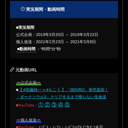
実況期間・動画時間
■実況期間
公式企画：
2019年3月20日
～
2019年3月22日
個人放送：
2021年2月23日
～
2021年3月8日
■動画時間
：*時間*分*秒
元動画URL
ー公式企画ー
■
【 #加藤純一 × #もこう 】「SEKIRO」発売直前！
「ダークソウル3」クリアするまで帰らない生放送
①
②
③
④
⑤
■YouTube：
ー個人放送ー
■YouTube
：ﾉｰﾃﾞｽ・ﾉｰｺﾝ・ﾉｰﾊﾟﾘｨ(DLC含む)未完