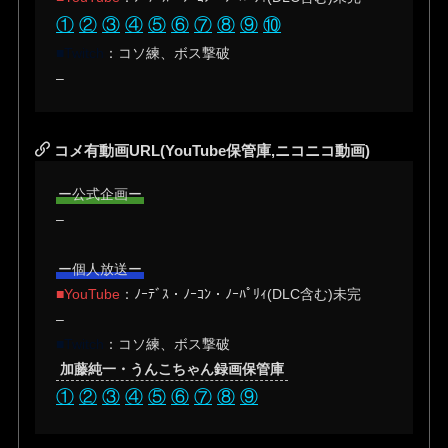
①
②
③
④
⑤
⑥
⑦
⑧
⑨
⑩
■Twitch
：コソ練、ボス撃破
–
コメ有動画URL(YouTube保管庫,ニコニコ動画)
ー公式企画ー
–
ー個人放送ー
■YouTube
：ﾉｰﾃﾞｽ・ﾉｰｺﾝ・ﾉｰﾊﾟﾘｨ(DLC含む)未完
–
■Twitch
：コソ練、ボス撃破
加藤純一・うんこちゃん録画保管庫
①
②
③
④
⑤
⑥
⑦
⑧
⑨