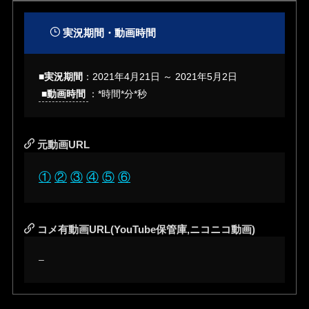
実況期間・動画時間
■実況期間
：
2021年4月21日 ～ 2021年5月2日
■動画時間
：*時間*分*秒
元動画URL
①
②
③
④
⑤
⑥
コメ有動画URL(YouTube保管庫,ニコニコ動画)
–