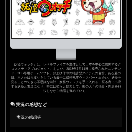
『妖怪ウォッチ』は、レベルファイブを主体として日本を中心に展開するク
ロスメディアプロジェクト、および、2013年7月11日に発売されたニンテン
ドー3DS専用ゲームソフト、および作中の時計型アイテムの名前。ある夏の
日、主人公は虫取りをしている最中に妖怪執事ウィスパーと出会い、妖怪を
見ることのできる不思議な時計・妖怪ウォッチを手に入れる。至る所に出没
する妖怪と友達になり、時には彼らと協力して、町の人々の悩み・問題を解
決しながら物語を進めていく。
実況の感想など
実況の感想等