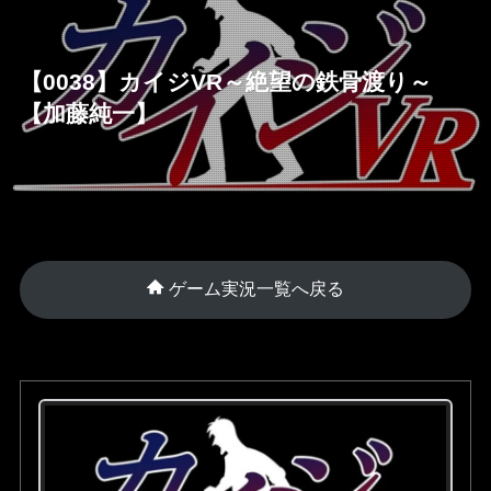
【0038】カイジVR～絶望の鉄骨渡り～
【加藤純一】
ゲーム実況一覧へ戻る