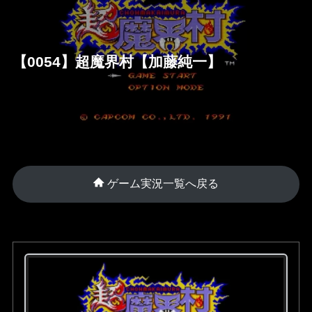
【0054】超魔界村【加藤純一】
ゲーム実況一覧へ戻る