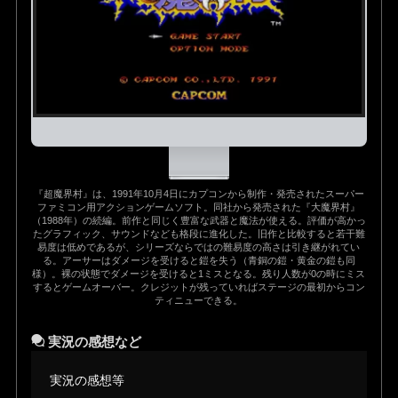
『超魔界村』は、1991年10月4日にカプコンから制作・発売されたスーパー
ファミコン用アクションゲームソフト。同社から発売された『大魔界村』
（1988年）の続編。前作と同じく豊富な武器と魔法が使える。評価が高かっ
たグラフィック、サウンドなども格段に進化した。旧作と比較すると若干難
易度は低めであるが、シリーズならではの難易度の高さは引き継がれてい
る。アーサーはダメージを受けると鎧を失う（青銅の鎧・黄金の鎧も同
様）。裸の状態でダメージを受けると1ミスとなる。残り人数が0の時にミス
するとゲームオーバー。クレジットが残っていればステージの最初からコン
ティニューできる。
実況の感想など
実況の感想等