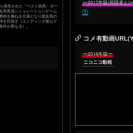
ー2017年版(視聴者と)
スキーから発売された『ベスト競馬・ダー
①
とした、競走馬育成シミュレーションゲーム
教師を兼ねる立場となり競走馬の
獲得を目指す（エンディング後もゲ
条件が異なる）。
コメ有動画URL(Y
ー2016年版ー
ニコニコ動画