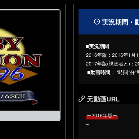
実況期間・
■実況期間
2016年版：
2016年1月
2017年版(視聴者と)：
2
■動画時間
：*時間*分*
元動画URL
ー2016年版ー
–