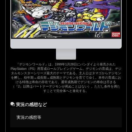
『デジモンワールド』は、1999年1月28日にバンダイより発売された
PlayStation（PS）用育成ロールプレイングゲーム。デジモンの育成は、デジ
タルモンスターシリーズ最大のテーマである。主人公はタマゴからデジモン
を孵し、幼年期→成長期→成熟期とデジモンを育ててゆく。本作の育成にお
ける特徴は寿命の存在であり、通常成熟期でデジモンの寿命は尽きる
（『2』以降はパートナーデジモンが死ぬことはない）。ただし条件を満た
すことで完全体へと進化する。
実況の感想など
実況の感想等