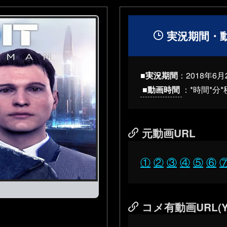
実況期間・
■実況期間
：
2018年6月
■動画時間
：*時間*分*
元動画URL
①
②
③
④
⑤
⑥
コメ有動画URL(Y