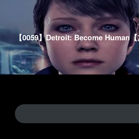
【0059】Detroit: Become Hum