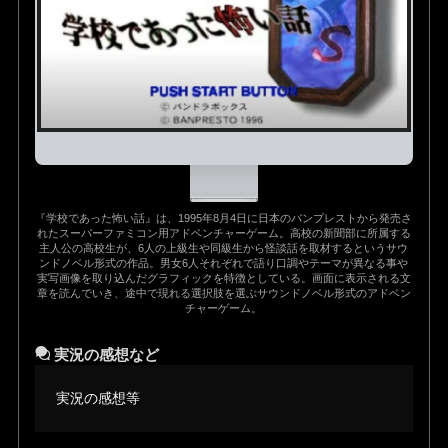
『学校であった怖い話』は、1995年8月4日に日本のバンプレストから発売さ
れたスーパーファミコン用アドベンチャーゲーム。高校の新聞部に所属する
主人公の高校生が、6人の上級生や同級生から怪談話を取材するというサウ
ンドノベル形式の作品。男女6人それぞれで語り口調やテーマが異なる事や
実写画像を取り込んだグラフィックを特徴としている。画面に表示される文
章を読んでいき、途中で現れる選択肢を選ぶサウンドノベル形式のアドベン
チャーゲーム。
実況の感想など
実況の感想等