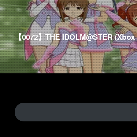
【0072】THE IDOLM@STER (Xbo