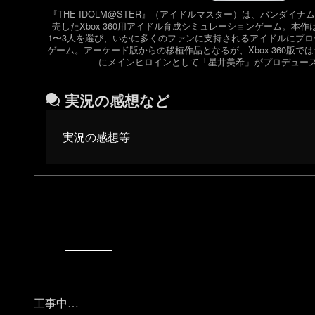
『THE IDOLM@STER』（アイドルマスター）は、バンダイナム
売したXbox 360用アイドル育成シミュレーションゲーム。本
1〜3人を選び、いかに多くのファンに支持されるアイドルにプ
ゲーム。アーケード版からの移植作品となるが、Xbox 360版
にメインヒロインとして「星井美希」がプロデュー
実況の感想など
実況の感想等
工事中…