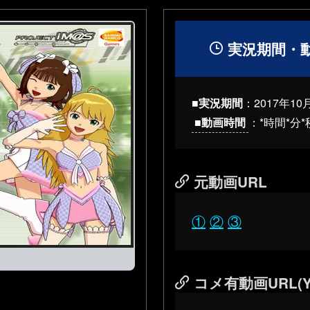
実況期間・
■実況期間
：
2017年10
■動画時間
：*時間*分*
元動画URL
①
②
③
コメ有動画URL(Y