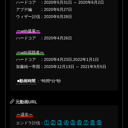
ハードコア ：
2020年5月31日 ～ 2020年6月2日
アプデ編 ：
2020年6月27日
ウィザー討伐：
2020年6月28日
ーwith後輩ー
ハードコア ：
2020年4月26日
ーwith視聴者ー
ハードコア ：
2020年4月23日
,
2022年1月1日
加藤純一帝国：
2020年12月13日
～ 2021年9月5日
■動画時間
：*時間*分*秒
元動画URL
ー通常ー
①
②
③
④
⑤
⑥
⑦
⑧
⑨
エンドラ討伐：