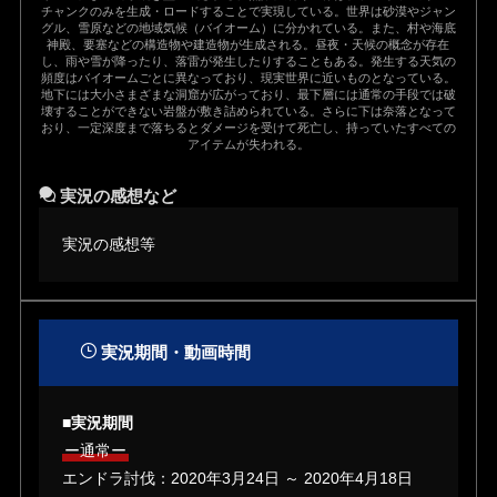
チャンクのみを生成・ロードすることで実現している。世界は砂漠やジャン
グル、雪原などの地域気候（バイオーム）に分かれている。また、村や海底
神殿、要塞などの構造物や建造物が生成される。昼夜・天候の概念が存在
し、雨や雪が降ったり、落雷が発生したりすることもある。発生する天気の
頻度はバイオームごとに異なっており、現実世界に近いものとなっている。
地下には大小さまざまな洞窟が広がっており、最下層には通常の手段では破
壊することができない岩盤が敷き詰められている。さらに下は奈落となって
おり、一定深度まで落ちるとダメージを受けて死亡し、持っていたすべての
アイテムが失われる。
実況の感想など
実況の感想等
実況期間・動画時間
■実況期間
ー通常ー
エンドラ討伐：
2020年3月24日 ～ 2020年4月18日