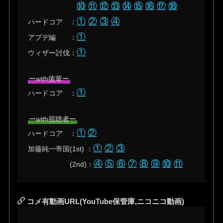
⑩
⑪
⑫
⑬
⑭
⑮
⑯
⑰
⑱
①
②
③
④
ハードコア ：
①
アプデ編 ：
①
ウィザー討伐：
ーwith後輩ー
①
ハードコア ：
ーwith視聴者ー
①
②
ハードコア ：
①
②
③
加藤純一帝国(1st) ：
④
⑤
⑥
⑦
⑧
⑨
⑩
⑪
(2nd)：
コメ有動画URL(YouTube保管庫,ニコニコ動画)