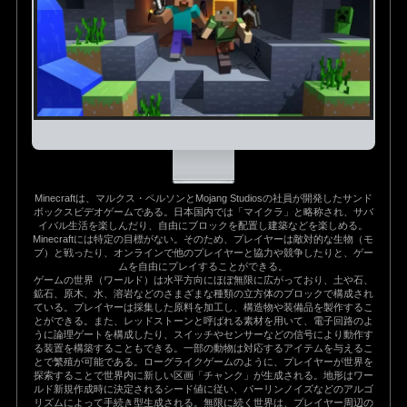
Minecraftは、マルクス・ペルソンとMojang Studiosの社員が開発したサンド
ボックスビデオゲームである。日本国内では「マイクラ」と略称され、サバ
イバル生活を楽しんだり、自由にブロックを配置し建築などを楽しめる。
Minecraftには特定の目標がない。そのため、プレイヤーは敵対的な生物（モ
ブ）と戦ったり、オンラインで他のプレイヤーと協力や競争したりと、ゲー
ムを自由にプレイすることができる。
ゲームの世界（ワールド）は水平方向にほぼ無限に広がっており、土や石、
鉱石、原木、水、溶岩などのさまざまな種類の立方体のブロックで構成され
ている。プレイヤーは採集した原料を加工し、構造物や装備品を製作するこ
とができる。また、レッドストーンと呼ばれる素材を用いて、電子回路のよ
うに論理ゲートを構成したり、スイッチやセンサーなどの信号により動作す
る装置を構築することもできる。一部の動物は対応するアイテムを与えるこ
とで繁殖が可能である。ローグライクゲームのように、プレイヤーが世界を
探索することで世界内に新しい区画「チャンク」が生成される。地形はワー
ルド新規作成時に決定されるシード値に従い、パーリンノイズなどのアルゴ
リズムによって手続き型生成される。無限に続く世界は、プレイヤー周辺の