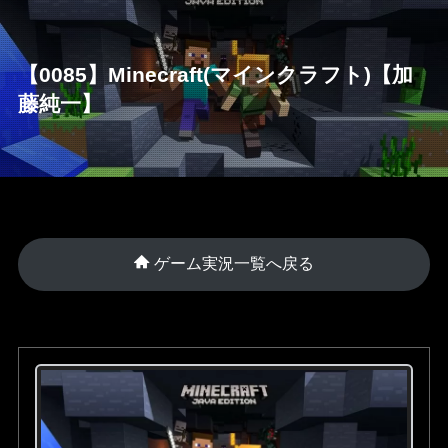
【0085】Minecraft(マインクラフト)【加
藤純一】
ゲーム実況一覧へ戻る