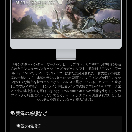
『モンスターハンター：ワールド』は、カプコンより2018年1月26日に発売
されたモンスターハンターシリーズのゲームソフト。略称は『モンハンワー
ルド』『MHW』。本作でプレイヤーは新たに発見された「新大陸」の調査
団の一員として、未知のモンスターたちの調査とハンティングを行う。マッ
プは様々な地形を持つエリアがシームレスに繋がっている。オフライン時は
1人でプレイするが、オンライン時は最大4人での協力プレイが可能で、クエ
スト中の途中参加も可能になった。PS4/Xbox One/PCの性能を生かし、グラ
フィックが綺麗になっただけでなく、ゲームシステムも見直されている。新
システムや新モンスターも導入される。
実況の感想など
実況の感想等