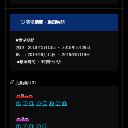
実況期間・動画時間
■実況期間
無印：2018年3月13日 ～ 2018年3月26日
IB ：2019年9月14日 ～ 2019年9月19日
■動画時間
：*時間*分*秒
元動画URL
ー無印ー
①
②
③
④
⑤
⑥
⑦
⑧
ーIBー
①
②
③
④
⑤