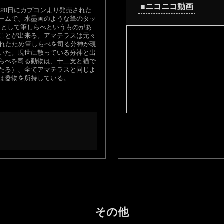
■ニコニコ動画
月20日にカプコンより発売された
するゲームで、水墨画のような筆のタッ
ムとして筆しらべというものがあ
ことが出来る。アマテラスは元々
されたため筆しらべを司る分神が現
いた。現世に散っている分神と出
らべを司る動物は、十二支と猫で
たる）、全てアマテラスと同じよ
は器物を所持している。
その他