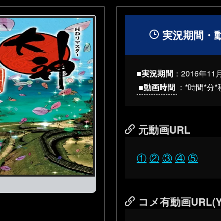
実況期間・
■実況期間
：2016年11月
■動画時間
：*時間*分*
元動画URL
①
②
③
④
⑤
コメ有動画URL(Y