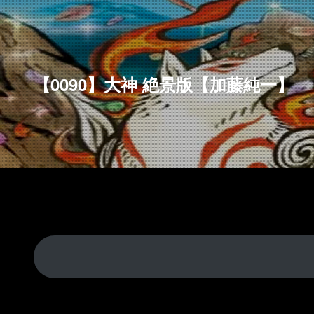
【0090】大神 絶景版【加藤純一】