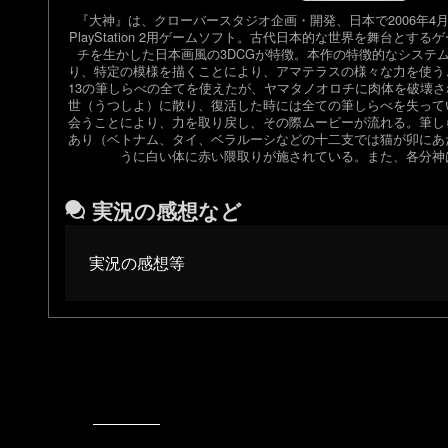
『大神』は、クローバースタジオ企画・開発、日本で2006年4
PlayStation 2用ゲームソフト。古代日本的な世界を舞台と
チを生かした日本画風の3DCGが特徴。本作の特徴的なシステ
り、特定の模様を描くことにより、アマテラスの様々な力を使う
13の筆しらべの全てを使えたが、ヤマタノオロチに肉体を破壊
世（うつしよ）に散り、復活した時には全ての筆しらべを失って
会うことにより、力を取り戻し、その際ムービーが流れる。筆し
あり（ベトナム、タイ、ベラルーシなどの十二支では猫が卯にあ
うに白い体に赤い隈取りが施されている。また、各分神
実況の感想など
実況の感想等