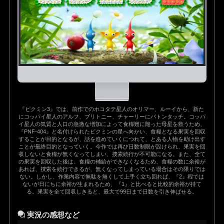
『ピクミン3』では、前作でのホコタテ星人のオリマー、ルーイから、新た
にコッパイ星人のアルフ、ブリトニー、チャーリーにバトンタッチ。コッパ
イ星人の気質と人口の急激な増加によって食糧難に陥った母星を救うため、
『PNF-404』と名付けられたピクミンの星へ向かい、食糧となる果実を回収
することが目的となるが、話を進めていくにつれて、とある人物を助け出す
ことが最終目的となっていく。今作では再び日数制限が設けられ、果実を回
収しないと食糧が無くなってしまい、捜索続行が不可能になる。また、全て
の果実を回収した後は、食糧の補給ができなくなるため、食糧の数に余裕が
あれば、捜索を続行できるが、無くなってしまっている場合はその限りでは
ない。しかし、作業内容で無駄を無くして上手く立ち回れば、『2』程では
ないが日にちに余裕が生まれるため、『1』と比べると比較的余裕が持て
る。果実を全て回収しきると、最大で99日まで日数を引き伸ばせる。
実況の感想など