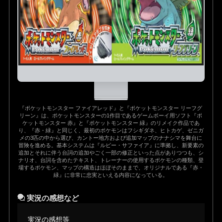
『ポケットモンスター ファイアレッド』と『ポケットモンスター リーフグ
リーン』は、ポケットモンスターの1作目であるゲームボーイ用ソフト『ポ
ケットモンスター 赤』と『ポケットモンスター 緑』のリメイク作品であ
り、『赤・緑』と同じく、最初のポケモンはフシギダネ、ヒトカゲ、ゼニガ
メの3匹の中から選び、カントー地方および追加マップのナナシマを舞台に
冒険を進める。基本システムは『ルビー・サファイア』に準拠し、新要素の
追加とそれに伴う台詞の追加やごく一部の修正といった点がありつつも、シ
ナリオ、台詞を含めたテキスト、トレーナーの使用するポケモンの種類、登
場するポケモン、マップの構造はほぼそのままで、オリジナルである『赤・
緑』に非常に忠実といえる内容になっている。
実況の感想など
実況の感想等