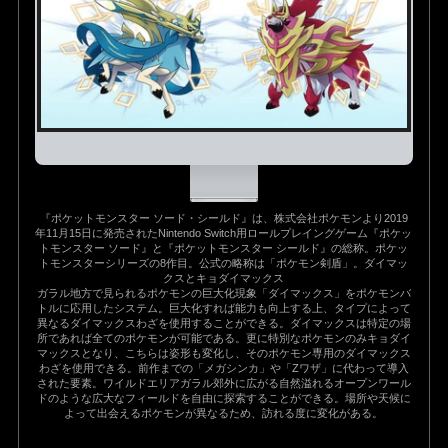
『ポケットモンスター ソード・シールド』は、株式会社ポケモンより2019
年11月15日に発売されたNintendo Switch用ロールプレイングゲーム『ポケッ
トモンスター ソード』と『ポケットモンスター シールド』の総称。ポケッ
トモンスターシリーズの8作目。公式の略称は「ポケモン剣盾」。ダイマッ
クスとキョダイマックス
ガラル地方で見られるポケモンの巨大化現象「ダイマックス」をポケモンバ
トルに応用したシステム。巨大化すれば能力も向上する上、タイプによって
異なるダイマックスわざを使用することができる。ダイマックスは特定の場
所であれば全てのポケモンが可能である。更に特別なポケモンのみキョダイ
マックスとなり、こちらは姿形も変化し、そのポケモン専用のダイマックス
わざを使用できる。前作までの「メガシンカ」や「Zワザ」に代わって導入
された要素。ワイルドエリアガラル郊外に広がる自然溢れるオープンワール
ドのような広大なフィールドを自由に探索することができる。場所や天候に
よって出会えるポケモンが異なるため、訪れる度に変化がある。