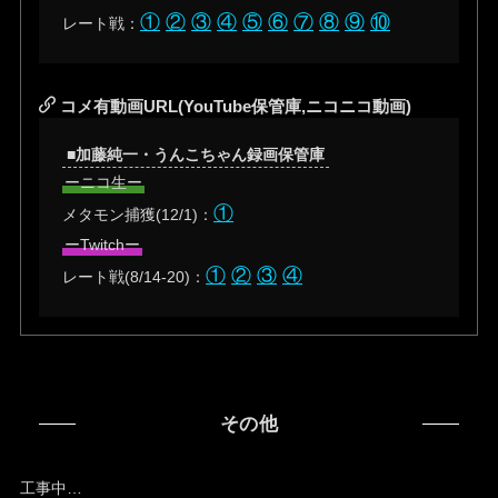
①
②
③
④
⑤
⑥
⑦
⑧
⑨
⑩
レート戦：
コメ有動画URL(YouTube保管庫,ニコニコ動画)
■加藤純一・うんこちゃん録画保管庫
ーニコ生ー
①
メタモン捕獲(12/1)：
ーTwitchー
①
②
③
④
レート戦(8/14-20)：
その他
工事中…