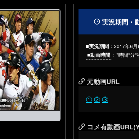
実況期間・
■実況期間
：2017年6月
■動画時間
：*時間*分*
元動画URL
①
②
③
コメ有動画URL(Y