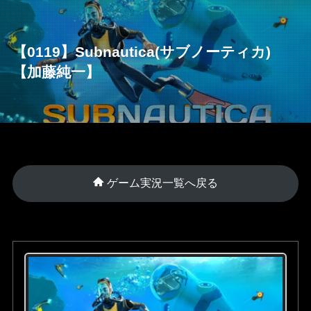
【0119】Subnautica(サブノーティカ)
【加藤純一】
ゲーム実況一覧へ戻る