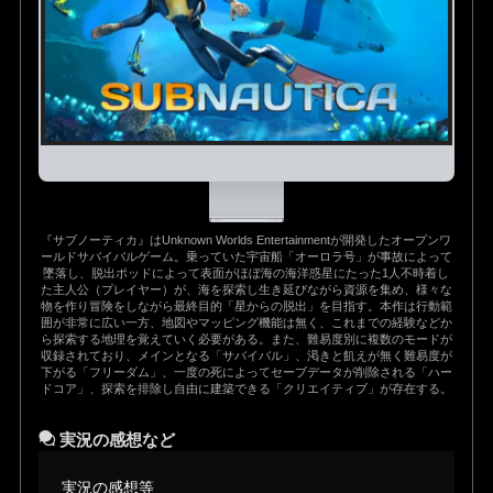
『サブノーティカ』はUnknown Worlds Entertainmentが開発したオープンワ
ールドサバイバルゲーム。乗っていた宇宙船「オーロラ号」が事故によって
墜落し、脱出ポッドによって表面がほぼ海の海洋惑星にたった1人不時着し
た主人公（プレイヤー）が、海を探索し生き延びながら資源を集め、様々な
物を作り冒険をしながら最終目的「星からの脱出」を目指す。本作は行動範
囲が非常に広い一方、地図やマッピング機能は無く、これまでの経験などか
ら探索する地理を覚えていく必要がある。また、難易度別に複数のモードが
収録されており、メインとなる「サバイバル」、渇きと飢えが無く難易度が
下がる「フリーダム」、一度の死によってセーブデータが削除される「ハー
ドコア」、探索を排除し自由に建築できる「クリエイティブ」が存在する。
実況の感想など
実況の感想等