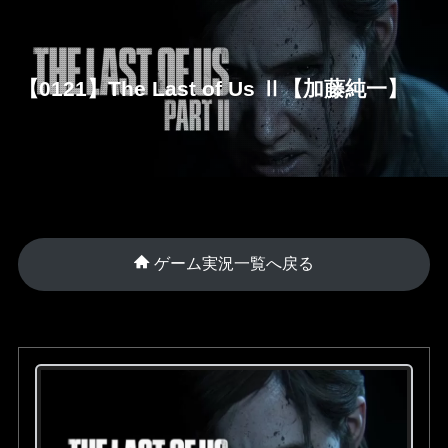
【0121】The Last of Us Ⅱ【加藤純一】
ゲーム実況一覧へ戻る