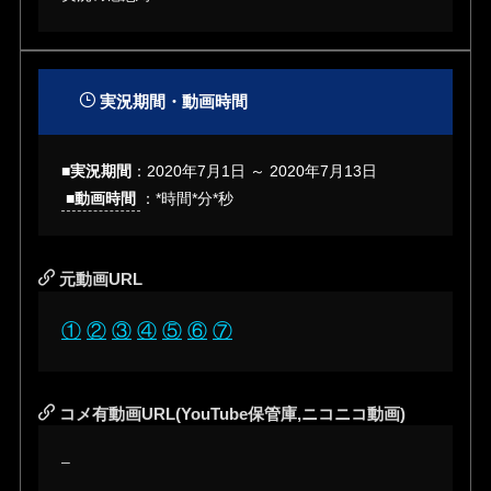
実況期間・動画時間
■実況期間
：2020年7月1日 ～ 2020年7月13日
■動画時間
：*時間*分*秒
元動画URL
①
②
③
④
⑤
⑥
⑦
コメ有動画URL(YouTube保管庫,ニコニコ動画)
–