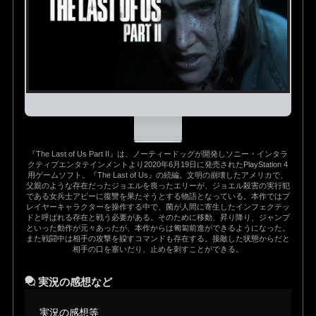
『The Last of Us Part II』は、ノーティードッグが開発しソニー・インタラ
クティブエンタテインメントより2020年6月19日に発売されたPlayStation 4
用ゲームソフト。『The Last of Us』の続編。文明の崩壊したアメリカで、
父親のような存在だったジョエルを喪ったエリーが、ジョエル殺害の実行犯
である女兵士アビーに復讐を果たそうとする物語となっている。本作ではプ
レイヤーキャラクターを操作する中で、菌が人間に寄生したインフェクテッ
ドと呼ばれる存在と戦う必要がある。そのために移動、昇り降り、ジャンプ
といった動作が元々あったが、本作からは匍匐前進ができるようになった。
また戦闘中は相手の攻撃を躱すコマンドも存在する。接敵した状態からだと
相手の口を塞いだり、止めを刺すことができる。
実況の感想など
実況の感想等