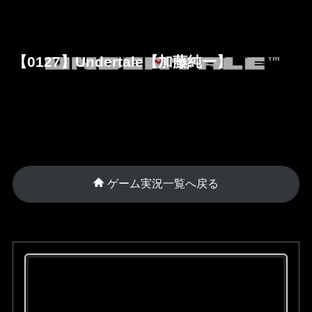
【0127】Undertale【加藤純一】
ゲーム実況一覧へ戻る