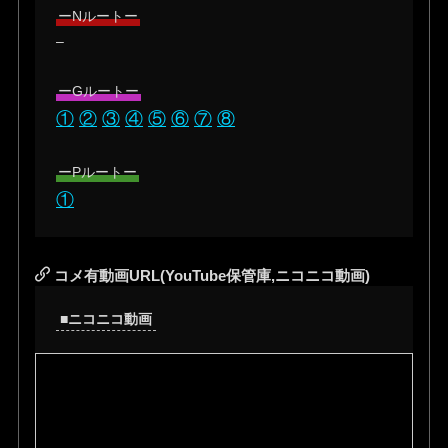
ーNルートー
–
ーGルートー
①
②
③
④
⑤
⑥
⑦
⑧
ーPルートー
①
コメ有動画URL(YouTube保管庫,ニコニコ動画)
■ニコニコ動画