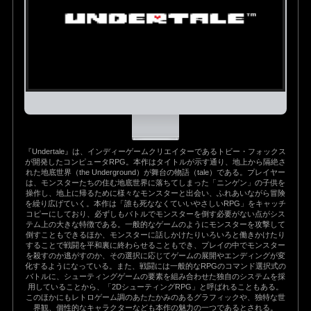
『Undertale』は、インディーゲームクリエイターであるトビー・フォックス
が開発したコンピュータRPG。本作はタイトルが示す通り、地上から隔絶さ
れた地底世界（the Underground）が舞台の物語（tale）である。プレイヤー
は、モンスターたちの住む地底世界に落ちてしまった「ニンゲン」の子供を
操作し、地上に帰るために様々なモンスターと出会い、ふれあいながら冒険
を繰り広げていく。本作は「誰も死ななくていいやさしいRPG」をキャッチ
コピーにしており、必ずしもバトルでモンスターを倒す必要がない点がシス
テム上の大きな特徴である。一般的なゲームのようにモンスターを攻撃して
倒すこともできるほか、モンスターに話しかけたりいろいろと働きかけたり
することで戦闘を平和裏に終わらせることもでき、プレイの中でモンスター
を殺すのか逃がすのか、その選択に応じてゲームの展開やエンディングが変
化するようになっている。また、戦闘には一般的なRPGのコマンド選択式の
バトルに、シューティングゲームの要素を組み合わせた独自のシステムを採
用していることから、「2DシューティングRPG」と呼ばれることもある。
このほかにもレトロゲーム調のあたたかみのあるグラフィックや、独特な世
界観、個性的なキャラクターなども本作の魅力の一つであるとされる。