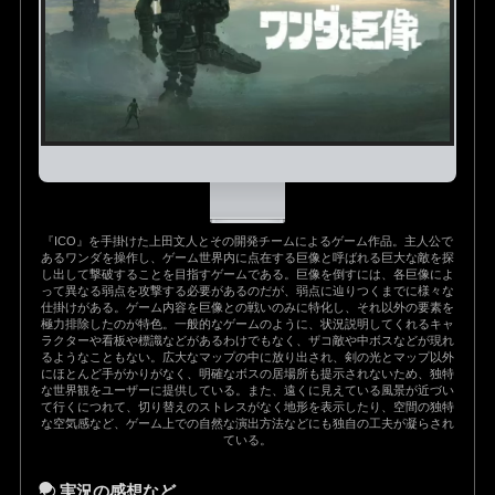
『ICO』を手掛けた上田文人とその開発チームによるゲーム作品。主人公で
あるワンダを操作し、ゲーム世界内に点在する巨像と呼ばれる巨大な敵を探
し出して撃破することを目指すゲームである。巨像を倒すには、各巨像によ
って異なる弱点を攻撃する必要があるのだが、弱点に辿りつくまでに様々な
仕掛けがある。ゲーム内容を巨像との戦いのみに特化し、それ以外の要素を
極力排除したのが特色。一般的なゲームのように、状況説明してくれるキャ
ラクターや看板や標識などがあるわけでもなく、ザコ敵や中ボスなどが現れ
るようなこともない。広大なマップの中に放り出され、剣の光とマップ以外
にほとんど手がかりがなく、明確なボスの居場所も提示されないため、独特
な世界観をユーザーに提供している。また、遠くに見えている風景が近づい
て行くにつれて、切り替えのストレスがなく地形を表示したり、空間の独特
な空気感など、ゲーム上での自然な演出方法などにも独自の工夫が凝らされ
ている。
実況の感想など