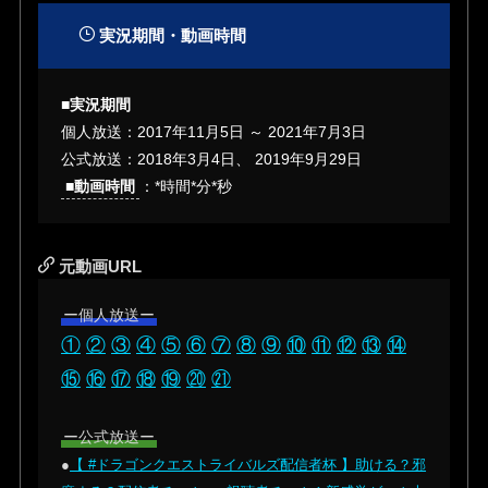
実況期間・動画時間
■実況期間
個人放送：2017年11月5日 ～ 2021年7月3日
公式放送：2018年3月4日、 2019年9月29日
■動画時間
：*時間*分*秒
元動画URL
ー個人放送ー
①
②
③
④
⑤
⑥
⑦
⑧
⑨
⑩
⑪
⑫
⑬
⑭
⑮
⑯
⑰
⑱
⑲
⑳
㉑
ー公式放送ー
●
【 #ドラゴンクエストライバルズ配信者杯 】助ける？邪