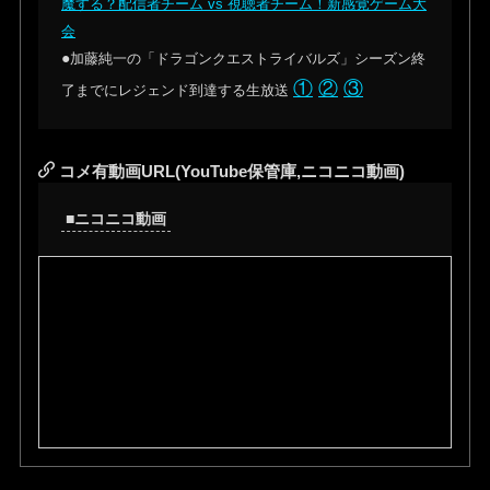
魔する？配信者チーム vs 視聴者チーム！新感覚ゲーム大
会
●
加藤純一の「ドラゴンクエストライバルズ」シーズン終
①
②
③
了までにレジェンド到達する生放送
コメ有動画URL(YouTube保管庫,ニコニコ動画)
■ニコニコ動画