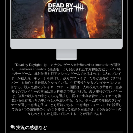
『Dead by Daylight』は、カナダのゲーム会社Behaviour Interactiveが開発
し、Starbreeze Studios（英語版）より発売された非対称型対戦サバイバル
ホラーゲーム。非対称型対戦アクションゲームである本作は、1人のプレイ
ヤーが殺人鬼（キラー）を操作し、残りのプレイヤーたちが生存者（サバイ
バー）を操作する仕組みとなっている。生存者役となるプレイヤーは4人参
加する。殺人鬼役のプレイヤーのゲーム画面は一人称視点で表示され、生存
者役のプレイヤーの画面は三人称視点で表示される。殺人鬼役のプレイヤー
は、複数の殺人鬼の中から1人を選択し、同様に生存者役のプレイヤーも複
数いる生存者たちの中から1人を選択する。なお、チーム内で複数のプレイ
ヤーが同じ生存者を選ぶことも可能である。生存者はフィールド上に設置し
てある7つの発電機のうち5つを修理して電源を回復させ、2つあるゲートの
うちのどちらかを開いて脱出することが目的である。
実況の感想など