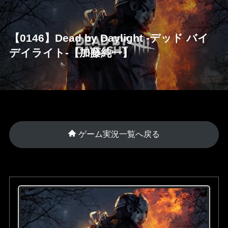
【0146】Dead by Daylight -デッド バイ
デイライト-【加藤純一】
ゲーム実況一覧へ戻る