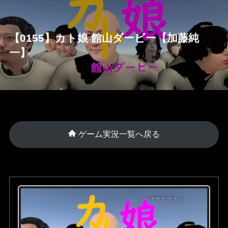
【0155】カト娘 館山ダービー【加藤純
一】
ゲーム実況一覧へ戻る