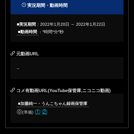
実況期間・動画時間
■実況期間
：2022年1月20日 ～ 2022年1月22日
■動画時間
：*時間*分*秒
元動画URL
–
コメ有動画URL(YouTube保管庫,ニコニコ動画)
■加藤純一・うんこちゃん録画保管庫
⓪
①
②
(準備)