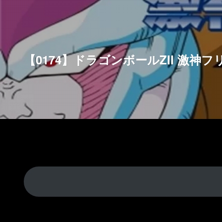
【0174】ドラゴンボールZII 激神フ