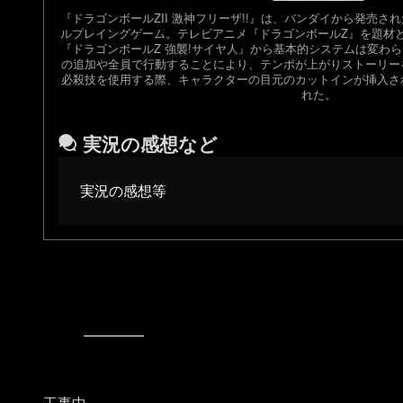
『ドラゴンボールZII 激神フリーザ!!』は、バンダイから発売
ルプレイングゲーム。テレビアニメ『ドラゴンボールZ』を題材
『ドラゴンボールZ 強襲!サイヤ人』から基本的システムは変わ
の追加や全員で行動することにより、テンポが上がりストーリー
必殺技を使用する際、キャラクターの目元のカットインが挿入さ
れた。
実況の感想など
実況の感想等
工事中…