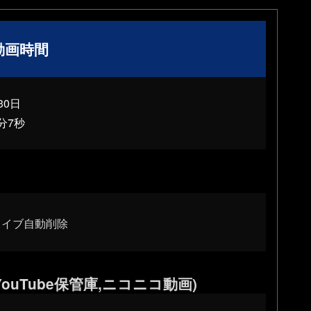
動画時間
30日
分7秒
ーカイブ自動削除
ouTube保管庫,ニコニコ動画)