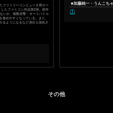
■加藤純一・うんこち
されたファミリーコンピュータ用ロー
としたファミコン作品第2弾。前作
①
らないが、複数攻撃・オートバトル
を進めやすくなっている。また、
れるようになるなど演出も強化さ
その他