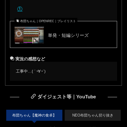
①
布団ちゃん｜OPENREC｜プレイリスト
単発・短編シリーズ
実況の感想など
工事中…( ´◔∀◔`)ゞ
ダイジェスト等｜YouTube
布団ちゃん【魔神の食卓】
NEO布団ちゃん切り抜き