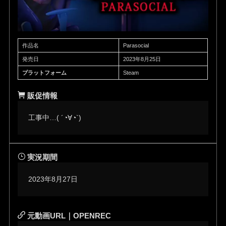
作品名
Parasocial
発売日
2023年8月25日
プラットフォーム
Steam
販促情報
工事中…( ´◔∀◔`)ゞ
実況期間
2023年8月27日
元動画URL｜OPENREC